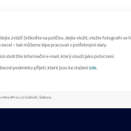
jte zvlášť (klikněte na políčko, dejte vložit, vložte fotografii ve 
u excel – tak můžeme lépe pracovat s potřebnými daty.
lná obdržíte informační e-mail, který slouží jako potvrzení.
becné podmínky přijetí, které jsou ke stažení
zde
.
me
WordPress
(v češtině). Šablona: