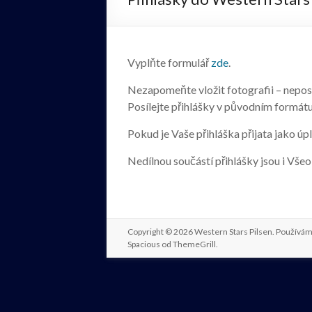
Vyplňte formulář
zde
.
Nezapomeňte vložit fotografii – neposíle
Posílejte přihlášky v původním formát
Pokud je Vaše přihláška přijata jako úp
Nedílnou součástí přihlášky jsou i Všeo
Copyright © 2026
Western Stars Pilsen
. Používá
Spacious od
ThemeGrill
.