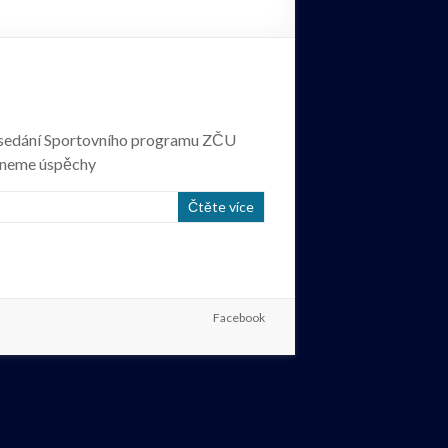
í zasedání Sportovního programu ZČU
omeneme úspěchy
Čtěte více
Facebook