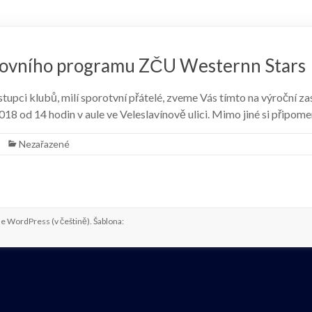
tovního programu ZČU Westernn Stars
zástupci klubů, milí sporotvní přátelé, zveme Vás tímto na výročn
2018 od 14 hodin v aule ve Veleslavínově ulici. Mimo jiné si přip
Nezařazené
me
WordPress
(v češtině). Šablona: