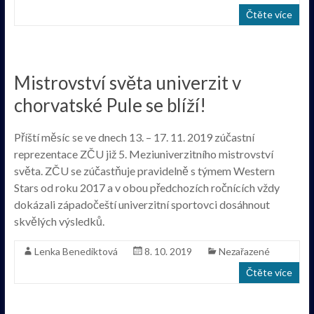
Čtěte více
Mistrovství světa univerzit v
chorvatské Pule se blíží!
Příští měsíc se ve dnech 13. – 17. 11. 2019 zúčastní
reprezentace ZČU již 5. Meziuniverzitního mistrovství
světa. ZČU se zúčastňuje pravidelně s týmem Western
Stars od roku 2017 a v obou předchozích ročnících vždy
dokázali západočeští univerzitní sportovci dosáhnout
skvělých výsledků.
Lenka Benediktová
8. 10. 2019
Nezařazené
Čtěte více