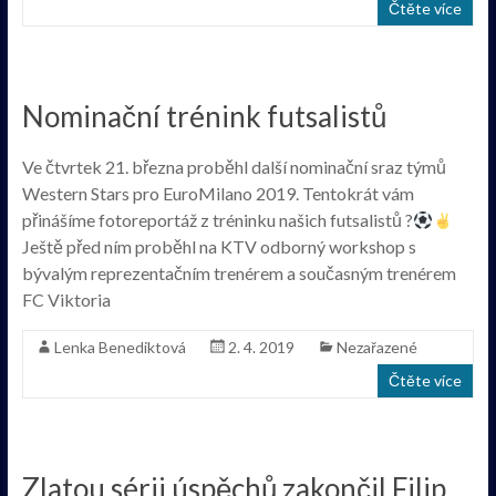
Čtěte více
Nominační trénink futsalistů
Ve čtvrtek 21. března proběhl další nominační sraz týmů
Western Stars pro EuroMilano 2019. Tentokrát vám
přinášíme fotoreportáž z tréninku našich futsalistů ?
Ještě před ním proběhl na KTV odborný workshop s
bývalým reprezentačním trenérem a současným trenérem
FC Viktoria
Lenka Benediktová
2. 4. 2019
Nezařazené
Čtěte více
Zlatou sérii úspěchů zakončil Filip