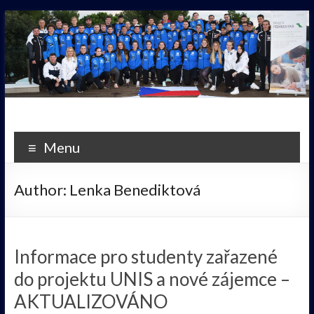
Skip
to
content
Western
Stars
Menu
Pilsen
Author:
Lenka Benediktová
Informace pro studenty zařazené
do projektu UNIS a nové zájemce –
AKTUALIZOVÁNO