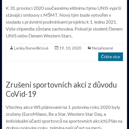
K 31. prosinci 2020 současnému elitnímu týmu UNIS vyprší
stávající smlouvy s MŠMT. Nový tým bude vytvořen v
souladu s právními podmínkami projektu k 1. lednu 2021.
Výše stipendia zůstane zachována. Pokud je student členem
UNIS nebo členem Western Stars,
Lenka Benediktová
19. 10. 2020
Nezařazené
Čtěte více
Zrušení sportovních akcí z důvodu
CoVid-19
Všechny akce WS plánované na 1. polovinu roku 2020 byly
zrušeny (EuroMilano, Be a Star, Western Star Day, a
individuální účasti sportovců na sportovních akcích).Plán na
druhou polovinu roku, zejmína naši účast na mezi-