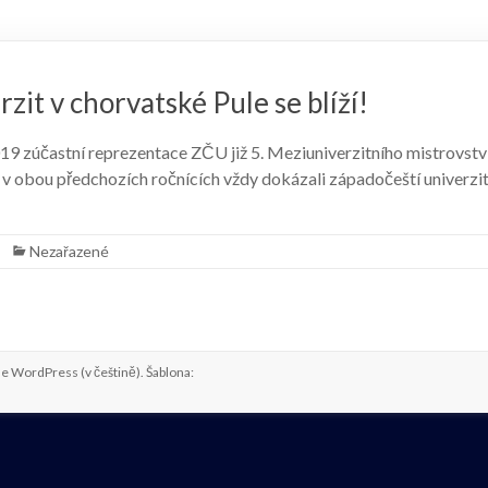
zit v chorvatské Pule se blíží!
 2019 zúčastní reprezentace ZČU již 5. Meziuniverzitního mistrovst
v obou předchozích ročnících vždy dokázali západočeští univerzi
Nezařazené
me
WordPress
(v češtině). Šablona: