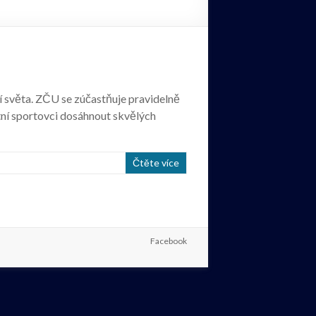
ví světa. ZČU se zúčastňuje pravidelně
tní sportovci dosáhnout skvělých
Čtěte více
Facebook