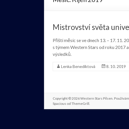
Mistrovství světa univer
Příští měsíc se ve dnech 13. – 17. 11.
s týmem Western Stars od roku 2017 a 
výsledků.
Lenka Benediktová
8. 10. 2019
Copyright © 2026
Western Stars Pilsen
. Používá
Spacious od
ThemeGrill
.