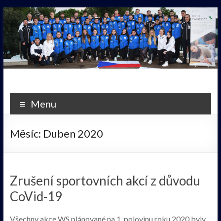
Skip
to
content
Western
Stars
Menu
Pilsen
Měsíc:
Duben 2020
Zrušení sportovních akcí z důvodu
CoVid-19
Všechny akce WS plánované na 1. polovinu roku 2020 byly