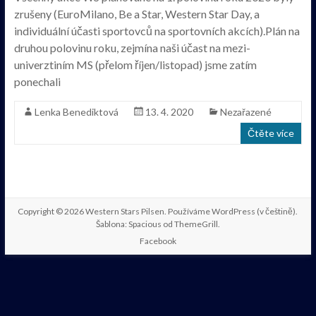
zrušeny (EuroMilano, Be a Star, Western Star Day, a
individuální účasti sportovců na sportovních akcích).Plán na
druhou polovinu roku, zejmína naši účast na mezi-
univerztiním MS (přelom říjen/listopad) jsme zatím
ponechali
Lenka Benediktová
13. 4. 2020
Nezařazené
Čtěte více
Copyright © 2026
Western Stars Pilsen
. Používáme
WordPress
(v češtině).
Šablona: Spacious od
ThemeGrill
.
Facebook